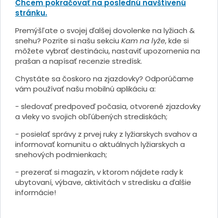
Chcem pokračovať na poslednú navštívenú
stránku.
Premýšľate o svojej ďalšej dovolenke na lyžiach &
snehu? Pozrite si našu sekciu
Kam na lyže
, kde si
môžete vybrať destináciu, nastaviť upozornenia na
prašan a napísať recenzie stredísk.
Chystáte sa čoskoro na zjazdovky? Odporúčame
vám používať našu mobilnú aplikáciu a:
- sledovať predpoveď počasia, otvorené zjazdovky
a vleky vo svojich obľúbených strediskách;
- posielať správy z prvej ruky z lyžiarskych svahov a
informovať komunitu o aktuálnych lyžiarskych a
snehových podmienkach;
- prezerať si magazín, v ktorom nájdete rady k
ubytovaní, výbave, aktivitách v stredisku a ďalšie
informácie!